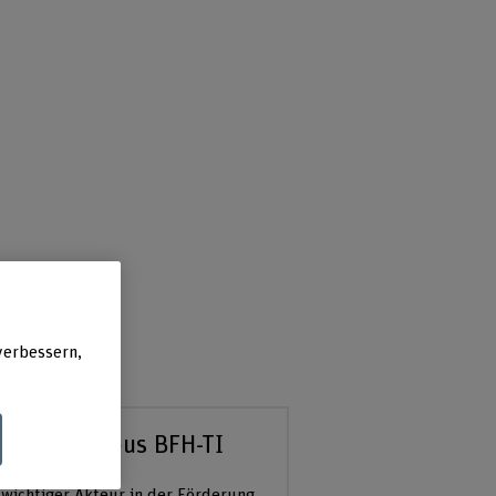
n
verbessern,
artup Campus BFH-TI
 wichtiger Akteur in der Förderung