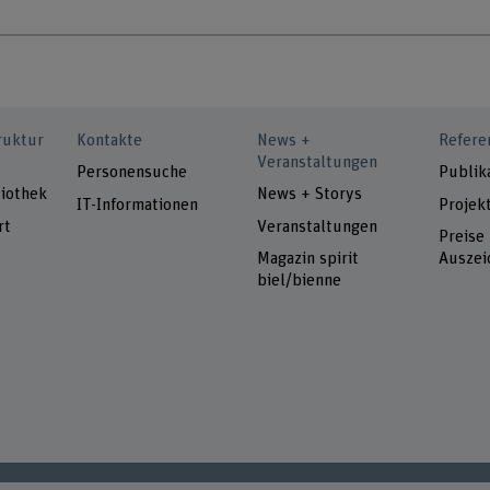
ruktur
Kontakte
News +
Refere
Veranstaltungen
Personensuche
Publik
iothek
News + Storys
IT-Informationen
Projek
rt
Veranstaltungen
Preise
Magazin spirit
Auszei
biel/bienne