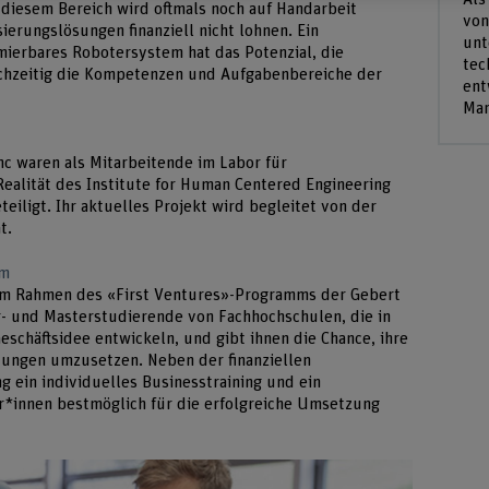
 diesem Bereich wird oftmals noch auf Handarbeit
von
sierungslösungen finanziell nicht lohnen. Ein
unt
ierbares Robotersystem hat das Potenzial, die
tec
chzeitig die Kompetenzen und Aufgabenbereiche der
ent
Mar
nc waren als Mitarbeitende im Labor für
alität des Institute for Human Centered Engineering
eiligt. Ihr aktuelles Projekt wird begleitet von der
t.
mm
im Rahmen des «First Ventures»-Programms der Gebert
lor- und Masterstudierende von Fachhochschulen, die in
eschäftsidee entwickeln, und gibt ihnen die Chance, ihre
tungen umzusetzen. Neben der finanziellen
 ein individuelles Businesstraining und ein
*innen bestmöglich für die erfolgreiche Umsetzung