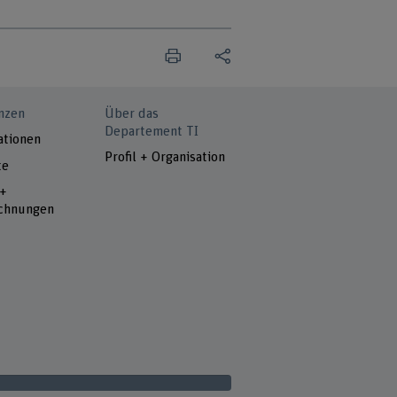
nzen
Über das
Departement TI
ationen
Profil + Organisation
te
 +
chnungen