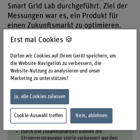
Smart Grid Lab durchgeführt. Ziel der
Messungen war es, ein Produkt für
einen Zukunftsmarkt zu optimieren.
Erst mal Cookies 🍪
Teilen
Dürfen wir Cookies auf Ihrem Gerät speichern, um
die Website-Navigation zu verbessern, die
Das Wichtigste in Kürze
Website-Nutzung zu analysieren und unser
Marketing zu unterstützen?
Regatron und das Smart Grid Lab haben in den
letzten Jahren eine enge Zusammenarbeit
Ja, alle Cookies zulassen
aufgebaut.
Während zwei Tagen erfolgten gemeinsam
Messungen zum Vergleich von emulierten und
Cookie-Auswahl treffen
Nein, ablehnen
realen Systemen – konkret: Resonanzkreistests
für die Inselnetzerkennung.
Durch die Zusammenarbeit können die
Stromversorgungen stetig verbessert werden;