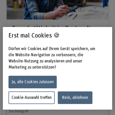
Erwerbstätigkeit im Rentenalter
Erst mal Cookies 🍪
Die Erwerbstätigkeit von Personen 65+ stabilisiert
die Altersvorsorge und kann den Fachkräftemangel
Dürfen wir Cookies auf Ihrem Gerät speichern, um
lindern. Das Projekt untersucht, welche Faktoren
die Website-Navigation zu verbessern, die
eine Erwerbstätigkeit 65+ ermöglichen und was
Website-Nutzung zu analysieren und unser
dazu motiviert.
Marketing zu unterstützen?
Mehr anzeigen
Zum Forschungsprojekt
Ja, alle Cookies zulassen
Cookie-Auswahl treffen
Nein, ablehnen
Suchbegriff eingeben