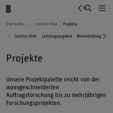
DE
Startseite
...
Institut Alter
Projekte
Institut Alter
Leistungsangebot
Weiterbildung
Kom
Prev
Nex
ious
t
Projekte
Unsere Projektpalette reicht von der
massgeschneiderten
Auftragsforschung bis zu mehrjährigen
Forschungsprojekten.