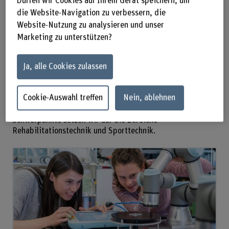
Dürfen wir Cookies auf Ihrem Gerät speichern, um
Rehabilitationsrobotik
die Website-Navigation zu verbessern, die
Neuartige Antriebe für Radfahrsysteme
Website-Nutzung zu analysieren und unser
Funktionelle elektrische Stimulation
Marketing zu unterstützen?
Mikro- und Ganzkörpervibration
Ja, alle Cookies zulassen
Laufbandautomatisierung
Kardiopulmonale Trainings- und Testprotokolle
Cookie-Auswahl treffen
Nein, ablehnen
Regelungstechnik und Signalverarbeitung
Schwerpunkte setzen wir auf die Bereiche
Rehabilitationstechnik und Sporttechnik.