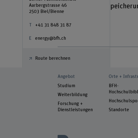
Zentrum Energiespeicheru
Aarbergstrasse 46
2503 Biel/Bienne
+41 31 848 31 87
energy@bfh.ch
Route berechnen
Angebot
Orte + Infrast
Studium
BFH-
Hochschulbibl
Weiterbildung
Hochschulspo
Forschung +
Dienstleistungen
Standorte