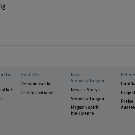
ng
ruktur
Kontakte
News +
Refere
Veranstaltungen
Personensuche
Publik
iothek
News + Storys
IT-Informationen
Projek
rt
Veranstaltungen
Preise
Magazin spirit
Auszei
biel/bienne