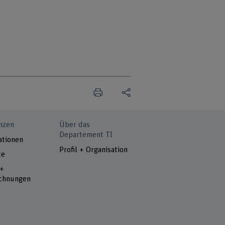
nzen
Über das
Departement TI
ationen
Profil + Organisation
te
 +
chnungen