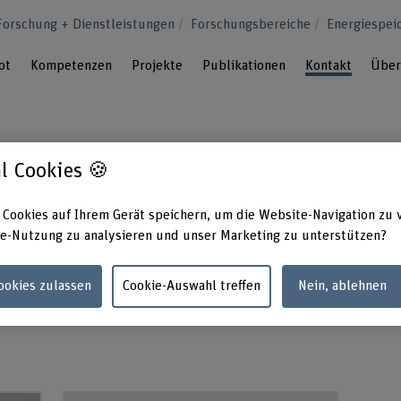
Forschung + Dienstleistungen
Forschungsbereiche
Energiespei
ot
Kompetenzen
Projekte
Publikationen
Kontakt
Über
l Cookies 🍪
treffen Sie unsere Fachexpertinnen und
 Cookies auf Ihrem Gerät speichern, um die Website-Navigation zu 
e-Nutzung zu analysieren und unser Marketing zu unterstützen?
 Veranstaltungen zu einem direkten Gespräch.
esultiert ein Gewinn für alle Beteiligten: Ihr
Cookies zulassen
Cookie-Auswahl treffen
Nein, ablehnen
haft sowie die Fachhochschule.