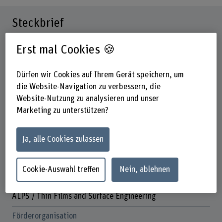
Steckbrief
Erst mal Cookies 🍪
Beteiligte Departemente
Architektur, Holz und Bau
Hochschule der Künste Bern
Dürfen wir Cookies auf Ihrem Gerät speichern, um
Technik und Informatik
die Website-Navigation zu verbessern, die
Website-Nutzung zu analysieren und unser
Institut(e)
Marketing zu unterstützen?
Institut Materialität in Kunst und Kultur
Institute for Surface Applied Laser, Phototonics and
Surface Technologies (ALPS)
Ja, alle Cookies zulassen
Institut für Baustoffe und biobasierte Materialien IBBM
Forschungseinheit(en)
Cookie-Auswahl treffen
Nein, ablehnen
Konservierungstechnik
Fachgruppe Holzmodifikation und Verklebung FGHV
ALPS / Thin Films and Surface Engineering
Förderorganisation