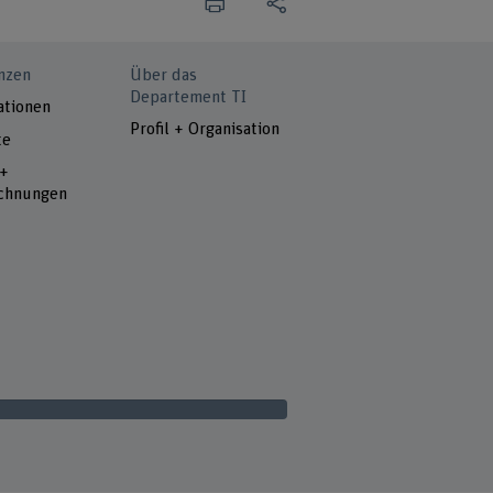
nzen
Über das
Departement TI
ationen
Profil + Organisation
te
 +
chnungen