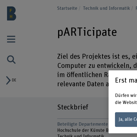
Startseite
Technik und Informatik
pARTicipate
Ziel des Projektes ist es,
Computer zu entwickeln, di
im öffentlichen Raum der S
Erst ma
DE
relevante Daten abzurufen
Dürfen wir
die Websit
Steckbrief
Ja, alle 
Beteiligte Departemente
Hochschule der Künste Bern
Technik und Informatik