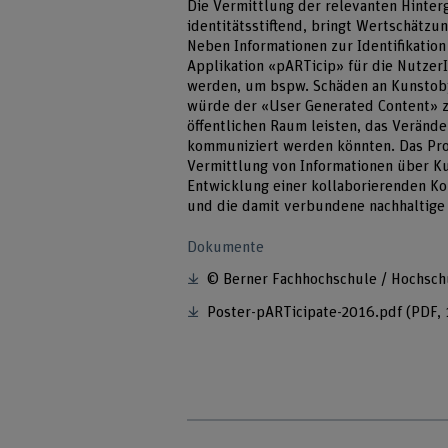
Die Vermittlung der relevanten Hinter
identitätsstiftend, bringt Wertschätzu
Neben Informationen zur Identifikatio
Applikation «pARTicip» für die NutzerI
werden, um bspw. Schäden an Kunstobj
würde der «User Generated Content» zu
öffentlichen Raum leisten, das Veränd
kommuniziert werden könnten. Das Proje
Vermittlung von Informationen über K
Entwicklung einer kollaborierenden Ko
und die damit verbundene nachhaltige 
Dokumente
© Berner Fachhochschule / Hochsch
Poster-pARTicipate-2016.pdf
(PDF, 