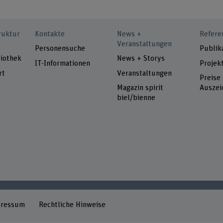
ruktur
Kontakte
News +
Refere
Veranstaltungen
Personensuche
Publik
iothek
News + Storys
IT-Informationen
Projek
rt
Veranstaltungen
Preise
Magazin spirit
Auszei
biel/bienne
pressum
Rechtliche Hinweise