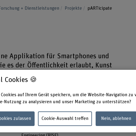
Forschung + Dienstleistungen
Projekte
pARTicipate
 eine Applikation für Smartphones und
e es der Öffentlichkeit erlaubt, Kunst
chweiz zu finden und interaktiv deren
l Cookies 🍪
.
 Cookies auf Ihrem Gerät speichern, um die Website-Navigation zu 
e-Nutzung zu analysieren und unser Marketing zu unterstützen?
Cookies zulassen
Cookie-Auswahl treffen
Nein, ablehnen
Forschungseinheit(en)
Projek
IDAS / Business Information Systems
Kristin
Engineering (BISE)