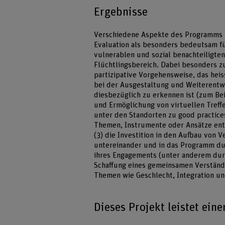
Ergebnisse
Verschiedene Aspekte des Programms F
Evaluation als besonders bedeutsam fü
vulnerablen und sozial benachteiligte
Flüchtlingsbereich. Dabei besonders zu
partizipative Vorgehensweise, das he
bei der Ausgestaltung und Weiterentwi
diesbezüglich zu erkennen ist (zum Be
und Ermöglichung von virtuellen Treff
unter den Standorten zu good practice
Themen, Instrumente oder Ansätze entw
(3) die Investition in den Aufbau von 
untereinander und in das Programm du
ihres Engagements (unter anderem durc
Schaffung eines gemeinsamen Verständn
Themen wie Geschlecht, Integration u
Dieses Projekt leistet ein