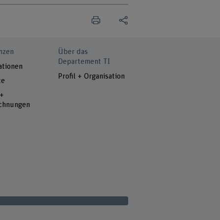
nzen
Über das
Departement TI
ationen
Profil + Organisation
te
 +
chnungen