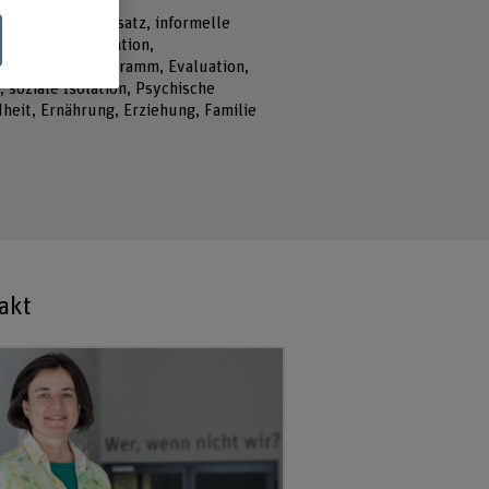
selwörter
bildung, Peer-Ansatz, informelle
, soziale Integration,
schwelliges Programm, Evaluation,
 soziale Isolation, Psychische
heit, Ernährung, Erziehung, Familie
akt