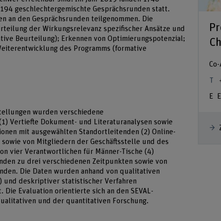
194 geschlechtergemischte Gesprächsrunden statt.
en an den Gesprächsrunden teilgenommen. Die
Pr
urteilung der Wirkungsrelevanz spezifischer Ansätze und
ve Beurteilung); Erkennen von Optimierungspotenzial;
Ch
Weiterentwicklung des Programms (formative
Co-
E
stellungen wurden verschiedene
1) Vertiefte Dokument- und Literaturanalysen sowie
onen mit ausgewählten Standortleitenden (2) Online-
sowie von Mitgliedern der Geschäftsstelle und des
on vier Verantwortlichen für Männer-Tische (4)
den zu drei verschiedenen Zeitpunkten sowie von
nden. Die Daten wurden anhand von qualitativen
) und deskriptiver statistischer Verfahren
 Die Evaluation orientierte sich an den SEVAL-
ualitativen und der quantitativen Forschung.