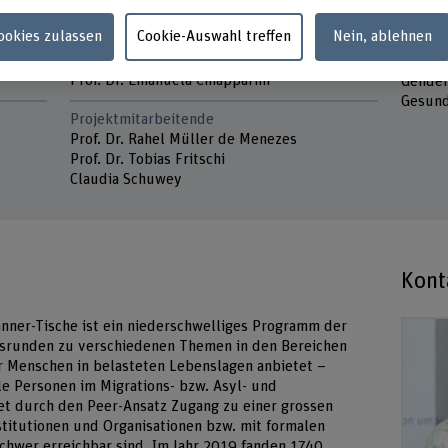
Laufzeit
Schlüs
01.11.2019 - 31.12.2022
Eltern
Cookies zulassen
Cookie-Auswahl treffen
Nein, ablehnen
Bildung
Projektleitung
nieder
Prof. Dr. Emanuela Chiapparini
Gender,
Gesund
Projektmitarbeitende
Prof. Dr. Rahel Müller de Menezes
Prof. Dr. Tobias Fritschi
Claudia Schuwey
Kont
er-Tische ist ein niederschwelliges Programm der
hsrunden zu verschiedenen Themen in den Bereichen
ür Menschen in belasteten Lebenslagen anbietet –
e Personen im Migrations- bzw. Asyl- und
et durch den Peer-Ansatz Zugang zu einer grossen
stitutionen und Organisationen bzw. mit formalen
schwer erreichbar sind. Im Jahr 2019 fanden 1740