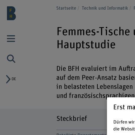
Startseite
Technik und Informatik
Femmes-Tische 
Hauptstudie
Die BFH evaluiert im Auft
auf dem Peer-Ansatz basi
DE
in belasteten Lebenslagen 
und französischsprachigen
Erst ma
Steckbrief
Dürfen wir
die Websit