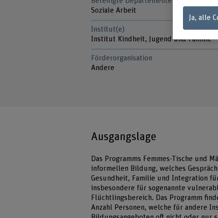
Beteiligte Departemente
Soziale Arbeit
Ja, alle 
Institut(e)
Institut Kindheit, Jugend und Familie
Förderorganisation
Andere
Ausgangslage
Das Programms Femmes-Tische und Männ
informellen Bildung, welches Gespräc
Gesundheit, Familie und Integration f
insbesondere für sogenannte vulnerabl
Flüchtlingsbereich. Das Programm find
Anzahl Personen, welche für andere In
Bildungsangeboten oft nicht oder nur 