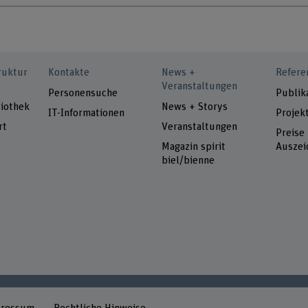
ruktur
Kontakte
News +
Refere
Veranstaltungen
Personensuche
Publik
iothek
News + Storys
IT-Informationen
Projek
rt
Veranstaltungen
Preise
Magazin spirit
Auszei
biel/bienne