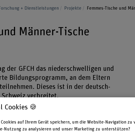
Forschung + Dienstleistungen
Projekte
Femmes-Tische und Män
und Männer-Tische
rag der GFCH das niederschwelligen und
erte Bildungsprogramm, an dem Eltern
teilnehmen. Dieses ist in der deutsch-
 Schweiz verbreitet.
l Cookies 🍪
 Cookies auf Ihrem Gerät speichern, um die Website-Navigation zu 
e-Nutzung zu analysieren und unser Marketing zu unterstützen?