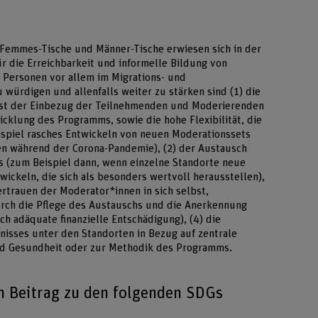
emmes-Tische und Männer-Tische erwiesen sich in der
r die Erreichbarkeit und informelle Bildung von
n Personen vor allem im Migrations- und
 würdigen und allenfalls weiter zu stärken sind (1) die
isst der Einbezug der Teilnehmenden und Moderierenden
cklung des Programms, sowie die hohe Flexibilität, die
ispiel rasches Entwickeln von neuen Moderationssets
en während der Corona-Pandemie), (2) der Austausch
s (zum Beispiel dann, wenn einzelne Standorte neue
ickeln, die sich als besonders wertvoll herausstellen),
Vertrauen der Moderator*innen in sich selbst,
rch die Pflege des Austauschs und die Anerkennung
h adäquate finanzielle Entschädigung), (4) die
isses unter den Standorten in Bezug auf zentrale
nd Gesundheit oder zur Methodik des Programms.
en Beitrag zu den folgenden SDGs