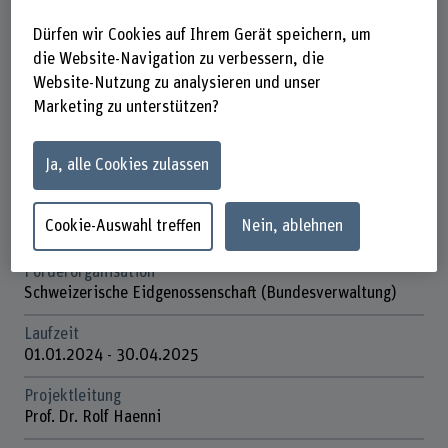
Steckbrief
Dürfen wir Cookies auf Ihrem Gerät speichern, um
die Website-Navigation zu verbessern, die
Website-Nutzung zu analysieren und unser
Beteiligte Departemente
Marketing zu unterstützen?
Technik und Informatik
Institut(e)
Ja, alle Cookies zulassen
Institute for Cybersecurity & Engineering (ICE)
Forschungseinheit(en)
Cookie-Auswahl treffen
Nein, ablehnen
ICE / E-Voting
Förderorganisation
Schweizerische Eidgenossenschaft (Bundesverwaltung)
Laufzeit
01.01.2024 - 30.04.2025
Projektleitung
Prof. Dr. Rolf Haenni