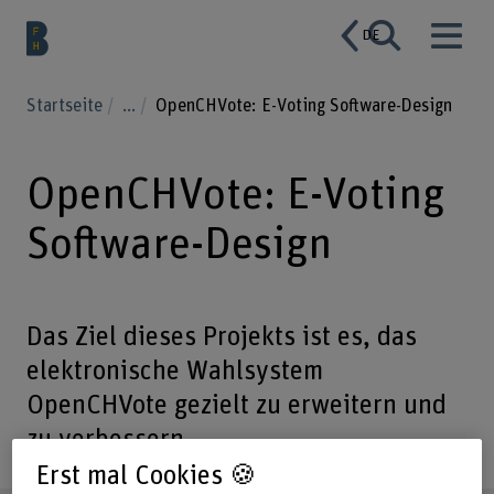
DE
Startseite
...
OpenCHVote: E-Voting Software-Design
OpenCHVote: E-Voting
Software-Design
Das Ziel dieses Projekts ist es, das
elektronische Wahlsystem
OpenCHVote gezielt zu erweitern und
zu verbessern.
Erst mal Cookies 🍪