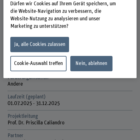
Dürfen wir Cookies auf Ihrem Gerät speichern, um
die Website-Navigation zu verbessern, die
Beteiligte Departemente
Website-Nutzung zu analysieren und unser
Technik und Informatik
Marketing zu unterstützen?
Institut(e)
Institut für Energie- und Mobilitätsforschung IEM
Ja, alle Cookies zulassen
Institute for Cybersecurity & Engineering (ICE)
Forschungseinheit(en)
Cookie-Auswahl treffen
Nein, ablehnen
IEM / Batterien und Speichersysteme
Förderorganisation
Andere
Laufzeit (geplant)
01.07.2025 - 31.12.2025
Projektleitung
Prof. Dr. Priscilla Caliandro
Partner