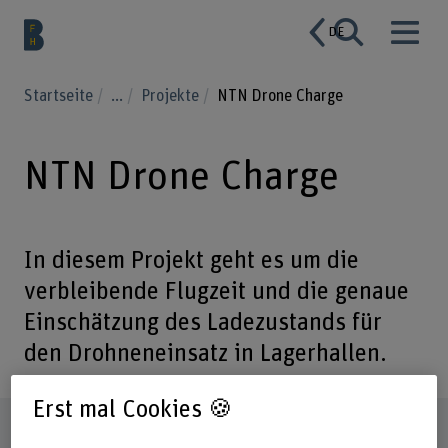
DE
Startseite
...
Projekte
NTN Drone Charge
NTN Drone Charge
In diesem Projekt geht es um die
verbleibende Flugzeit und die genaue
Einschätzung des Ladezustands für
den Drohneneinsatz in Lagerhallen.
Erst mal Cookies 🍪
Steckbrief