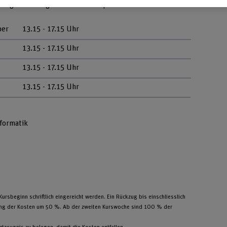
026 gemäss folgendem Stundenplan statt:
ber
13.15 - 17.15 Uhr
13.15 - 17.15 Uhr
13.15 - 17.15 Uhr
13.15 - 17.15 Uhr
formatik
rsbeginn schriftlich eingereicht werden. Ein Rückzug bis einschliesslich
rung der Kosten um 50 %. Ab der zweiten Kurswoche sind 100 % der