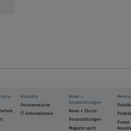
ruktur
Kontakte
News +
Refere
Veranstaltungen
Personensuche
Publik
iothek
News + Storys
IT-Informationen
Projek
rt
Veranstaltungen
Preise
Magazin spirit
Auszei