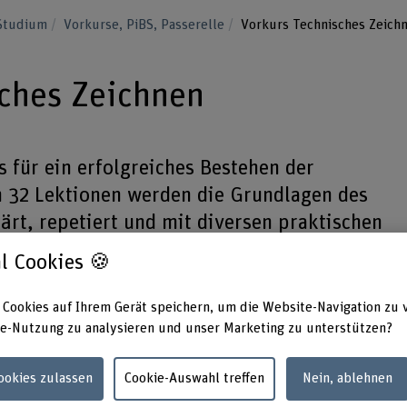
Studium
Vorkurse, PiBS, Passerelle
Vorkurs Technisches Zeich
ches Zeichnen
s für ein erfolgreiches Bestehen der
In 32 Lektionen werden die Grundlagen des
ärt, repetiert und mit diversen praktischen
l Cookies 🍪
 Cookies auf Ihrem Gerät speichern, um die Website-Navigation zu 
e-Nutzung zu analysieren und unser Marketing zu unterstützen?
erlernen, wie Zeichnungs-Formate, Zeichnungs-
n, Ansichten, Schnitt-Technik, Vermassung, Toleranzen.
Cookies zulassen
Cookie-Auswahl treffen
Nein, ablehnen