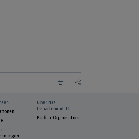
nzen
Über das
Departement TI
ationen
Profil + Organisation
te
 +
chnungen