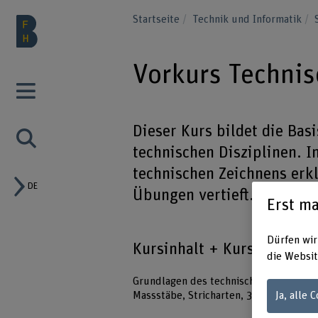
Startseite
Technik und Informatik
Vorkurs Technis
Dieser Kurs bildet die Basi
technischen Disziplinen. 
technischen Zeichnens erkl
DE
Übungen vertieft.
Erst ma
Dürfen wir
Kursinhalt + Kursdaten
die Websit
Grundlagen des technischen Zeichnens 
Massstäbe, Stricharten, 3D- Handskizze
Ja, alle 