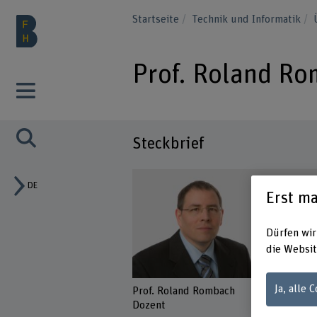
Startseite
Technik und Informatik
Prof. Roland R
Steckbrief
DE
Erst ma
Dürfen wir
die Websit
Ja, alle 
Prof. Roland Rombach
Dozent