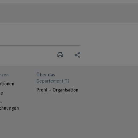
nzen
Über das
Departement TI
ationen
Profil + Organisation
te
 +
chnungen