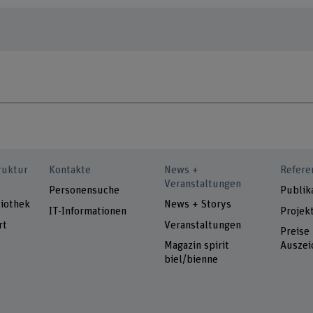
ruktur
Kontakte
News +
Refere
Veranstaltungen
Personensuche
Publik
iothek
News + Storys
IT-Informationen
Projek
rt
Veranstaltungen
Preise
Magazin spirit
Auszei
biel/bienne