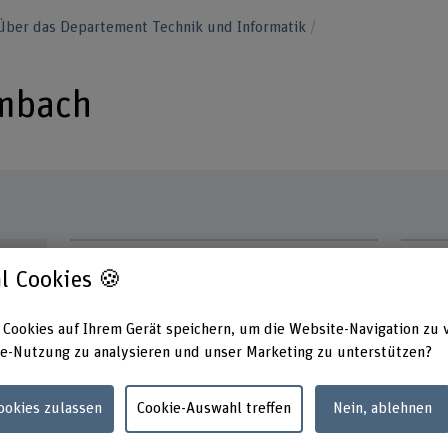
Über das Departement Technik und Informatik
ombach
Kontakt
Präsen
l Cookies 🍪
Monta
+41 34 426 42 52
Dienst
Mittwo
E-Mail anzeigen
 Cookies auf Ihrem Gerät speichern, um die Website-Navigation zu 
Donner
e-Nutzung zu analysieren und unser Marketing zu unterstützen?
Freitag
www.bfh.ch/de/roland-rombach
Adress
Cookies zulassen
Cookie-Auswahl treffen
Nein, ablehnen
Berner
Techni