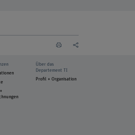
nzen
Über das
Departement TI
ationen
Profil + Organisation
te
 +
chnungen