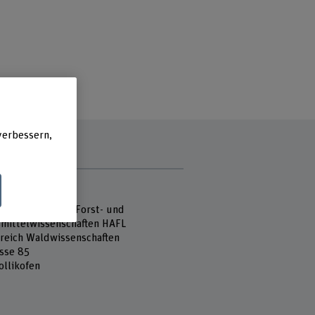
verbessern,
e
 Fachhochschule
hule für Agrar-, Forst- und
mittelwissenschaften HAFL
reich Waldwissenschaften
sse 85
ollikofen