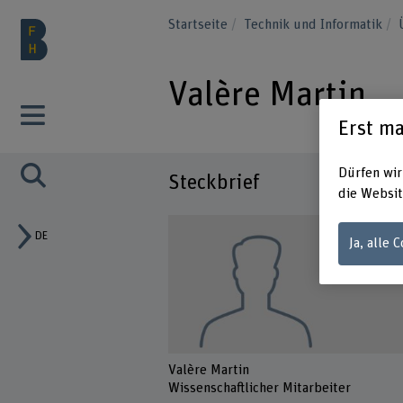
Startseite
Technik und Informatik
Valère Martin
Erst ma
Dürfen wir
Steckbrief
die Websit
DE
Ja, alle 
Valère Martin
Wissenschaftlicher Mitarbeiter