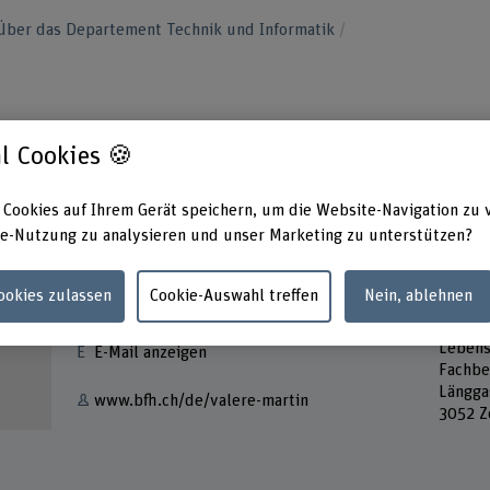
Über das Departement Technik und Informatik
l Cookies 🍪
 Cookies auf Ihrem Gerät speichern, um die Website-Navigation zu 
e-Nutzung zu analysieren und unser Marketing zu unterstützen?
Kontakt
Adress
Cookies zulassen
Cookie-Auswahl treffen
Nein, ablehnen
Berner
+41 31 910 21 51
Hochsc
Lebens
E-Mail anzeigen
Fachbe
Längga
www.bfh.ch/de/valere-martin
3052 Z