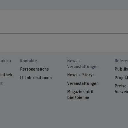
ruktur
Kontakte
News +
Refere
Veranstaltungen
Personensuche
Publik
iothek
News + Storys
IT-Informationen
Projek
rt
Veranstaltungen
Preise
Magazin spirit
Auszei
biel/bienne