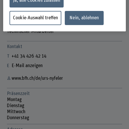
Ja, alle Cookies zulassen
Cookie-Auswahl treffen
Nein, ablehnen
Urs Nyfeler
Technischer Mitarbeiter
Kontakt
+41 34 426 42 14
E-Mail anzeigen
www.bfh.ch/de/urs-nyfeler
Präsenzzeit
Montag
Dienstag
Mittwoch
Donnerstag