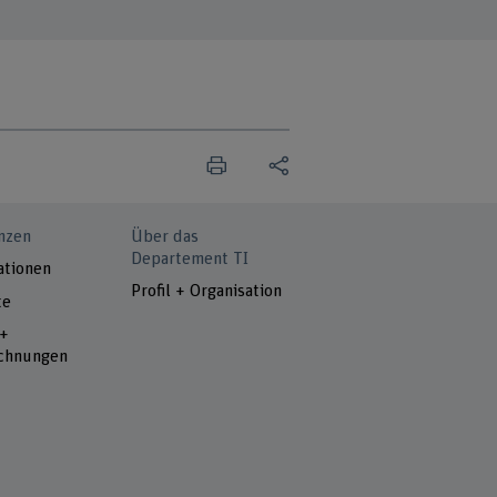
nzen
Über das
Departement TI
ationen
Profil + Organisation
te
 +
chnungen