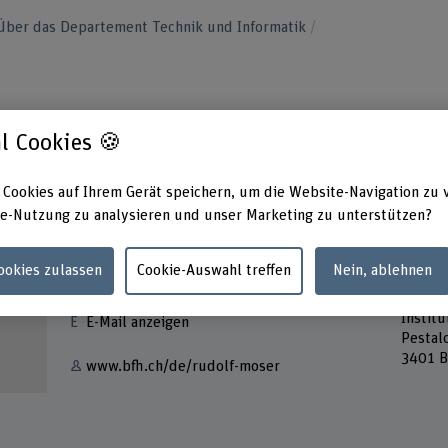
Über das Departement Technik und Informatik
l Cookies 🍪
 Cookies auf Ihrem Gerät speichern, um die Website-Navigation zu 
e-Nutzung zu analysieren und unser Marketing zu unterstützen?
Kontakt
Adress
Cookies zulassen
Cookie-Auswahl treffen
Nein, ablehnen
Berner
+41 31 848 56 90
Archit
Instit
E-Mail anzeigen
Pestal
3401 B
www.bfh.ch/de/rudolf-moser