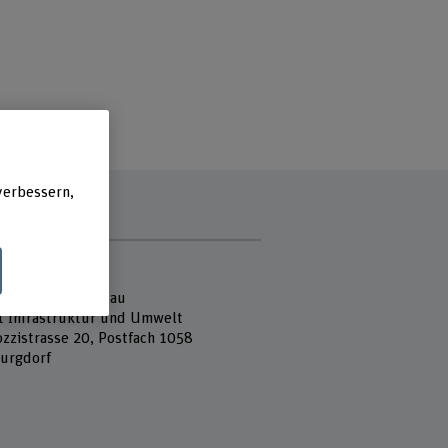
verbessern,
e
 Fachhochschule
ektur, Holz und Bau
ut Infrastruktur und Umwelt
ozzistrasse 20, Postfach 1058
urgdorf