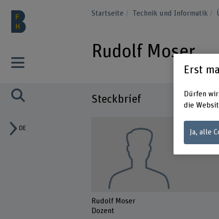
Startseite
Technik und Informatik
Rudolf Moser
Erst ma
Dürfen wir
Steckbrief
die Websit
DE
Ja, alle 
Rudolf Moser
Dozent