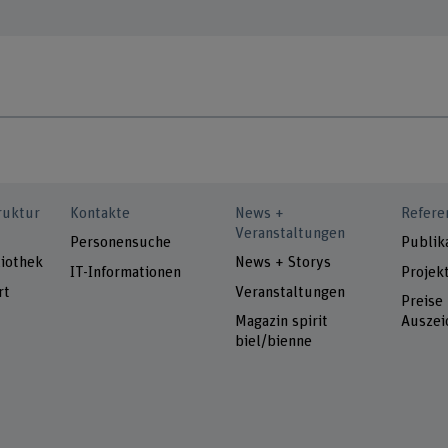
ruktur
Kontakte
News +
Refere
Veranstaltungen
Personensuche
Publik
iothek
News + Storys
IT-Informationen
Projek
rt
Veranstaltungen
Preise
Magazin spirit
Auszei
biel/bienne