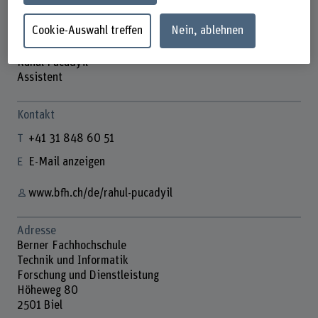
Cookie-Auswahl treffen
Nein, ablehnen
Rahul Pucadyil
Assistent
Kontakt
+41 31 848 60 51
E-Mail anzeigen
www.bfh.ch/de/rahul-pucadyil
Adresse
Berner Fachhochschule
Technik und Informatik
Forschung und Dienstleistung
Höheweg 80
2501 Biel