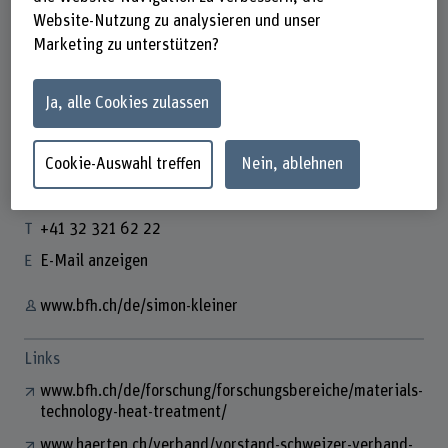
Website-Nutzung zu analysieren und unser
Marketing zu unterstützen?
Prof. Dr. Simon Kleiner
Ja, alle Cookies zulassen
Dozent
Cookie-Auswahl treffen
Nein, ablehnen
Kontakt
+41 32 321 62 22
E-Mail anzeigen
www.bfh.ch/de/simon-kleiner
Links
www.bfh.ch/de/forschung/forschungsbereiche/materials-
technology-heat-treatment/
www.haerten.ch/verband/vorstand-schweizer-verband-