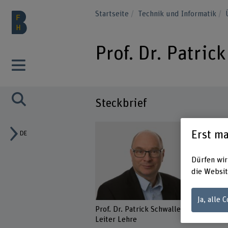
Startseite
Technik und Informatik
Prof. Dr. Patric
Steckbrief
Erst ma
DE
Dürfen wir
die Websit
Ja, alle 
Prof. Dr. Patrick Schwaller
Leiter Lehre