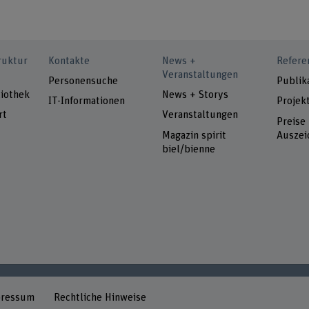
ruktur
Kontakte
News +
Refere
Veranstaltungen
Personensuche
Publik
iothek
News + Storys
IT-Informationen
Projek
rt
Veranstaltungen
Preise
Magazin spirit
Auszei
biel/bienne
pressum
Rechtliche Hinweise