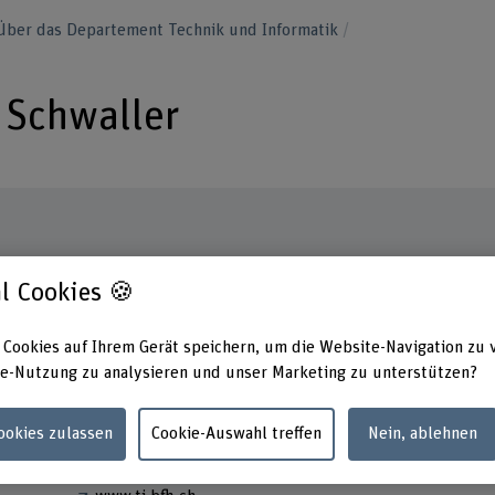
Über das Departement Technik und Informatik
k Schwaller
Kontakt
Adress
l Cookies 🍪
Berner
+41 34 426 43 61
Techni
 Cookies auf Ihrem Gerät speichern, um die Website-Navigation zu 
Lehre
E-Mail anzeigen
e-Nutzung zu analysieren und unser Marketing zu unterstützen?
Quellg
2502 B
www.bfh.ch/de/patrick-schwaller
Cookies zulassen
Cookie-Auswahl treffen
Nein, ablehnen
Links