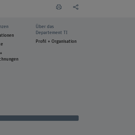
nzen
Über das
Departement TI
ationen
Profil + Organisation
te
 +
chnungen