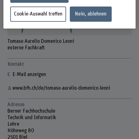
Cookie-Auswahl treffen
Nein, ablehnen
Tomaso Aurelio Domenico Leoni
externe Fachkraft
Kontakt
E-Mail anzeigen
www.bfh.ch/de/tomaso-aurelio-domenico-leoni
Adresse
Berner Fachhochschule
Technik und Informatik
Lehre
Höheweg 80
2501 Biel