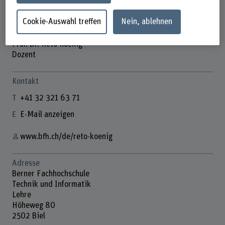
Cookie-Auswahl treffen
Nein, ablehnen
Prof. Dr. Reto Koenig
Dozent
Kontakt
+41 32 321 63 71
E-Mail anzeigen
www.bfh.ch/de/reto-koenig
Adresse
Berner Fachhochschule
Technik und Informatik
Lehre
Höheweg 80
2502 Biel