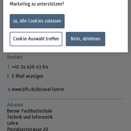
Marketing zu unterstützen?
Ja, alle Cookies zulassen
Prof. Dr. Axel Fuerst
Leiter Maschinentechnik
Cookie-Auswahl treffen
Nein, ablehnen
Kontakt
+41 34 426 43 64
E-Mail anzeigen
www.bfh.ch/de/axel-fuerst
Adresse
Berner Fachhochschule
Technik und Informatik
Lehre
Pestalozzistrasse 20