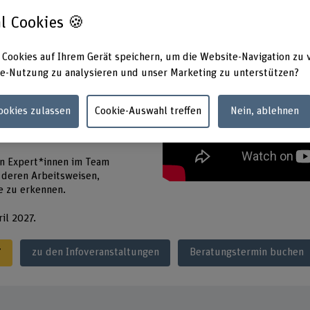
l Cookies 🍪
auf die Rolle eines Product
-geprägten Umfeld vorbereiten
 Cookies auf Ihrem Gerät speichern, um die Website-Navigation zu 
e-Nutzung zu analysieren und unser Marketing zu unterstützen?
 -strategien zu prägen und im
Cookies zulassen
Cookie-Auswahl treffen
Nein, ablehnen
 Kompetenzen, um die
Services über den ganzen
en Expert*innen im Team
 deren Arbeitsweisen,
e zu erkennen.
il 2027.
7
zu den Infoveranstaltungen
Beratungstermin buchen