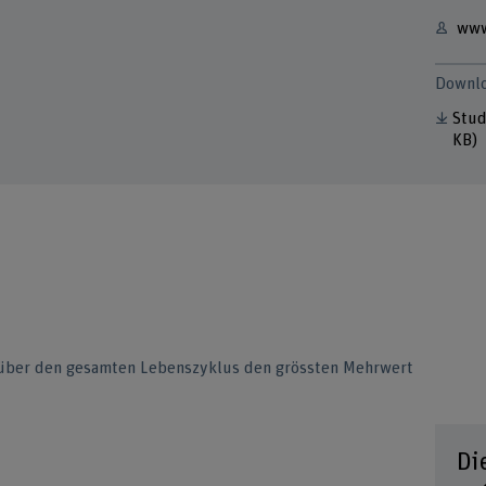
www
Downl
Stud
KB)
t über den gesamten Lebenszyklus den grössten Mehrwert
Di