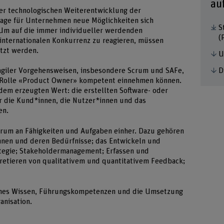
au
der technologischen Weiterentwicklung der
tage für Unternehmen neue Möglichkeiten sich
S
 Um auf die immer individueller werdenden
(
internationalen Konkurrenz zu reagieren, müssen
tzt werden.
U
D
agiler Vorgehensweisen, insbesondere Scrum und SAFe,
e Rolle «Product Owner» kompetent einnehmen können.
 dem erzeugten Wert: die erstellten Software- oder
r die Kund*innen, die Nutzer*innen und das
en.
trum an Fähigkeiten und Aufgaben einher. Dazu gehören
nnen und deren Bedürfnisse; das Entwickeln und
tegie; Stakeholdermanagement; Erfassen und
pretieren von qualitativem und quantitativem Feedback;
isches Wissen, Führungskompetenzen und die Umsetzung
anisation.