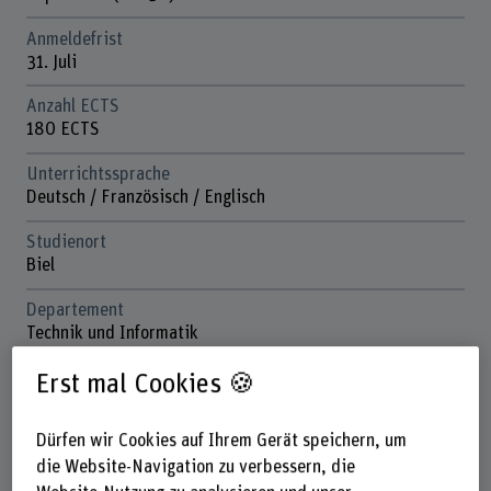
Anmeldefrist
31. Juli
Anzahl ECTS
180 ECTS
Unterrichtssprache
Deutsch / Französisch / Englisch
Studienort
Biel
Departement
Technik und Informatik
Kontakt
Erst mal Cookies 🍪
Dr. Roman Merz
Leiter EIT
Dürfen wir Cookies auf Ihrem Gerät speichern, um
+41 31 848 32 89
die Website-Navigation zu verbessern, die