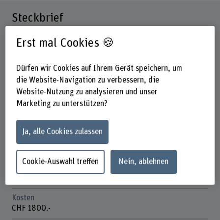
Steckbrief
Erst mal Cookies 🍪
Titel/Abschluss
SAS Nutzen digital: Hochbau
Dürfen wir Cookies auf Ihrem Gerät speichern, um
Dauer
die Website-Navigation zu verbessern, die
3 Tage
Website-Nutzung zu analysieren und unser
Marketing zu unterstützen?
Unterrichtstage
Montag, Dienstag, Mittwoch
Ja, alle Cookies zulassen
Anmeldefrist
Vier Wochen vor SAS-Start
Cookie-Auswahl treffen
Nein, ablehnen
Anzahl ECTS
2 ECTS
Kosten
CHF 1800.-