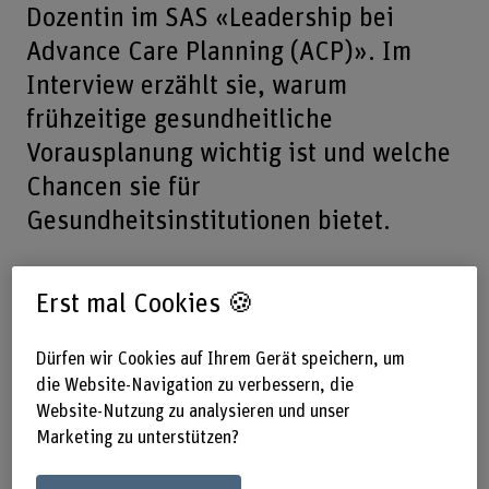
Dozentin im SAS «Leadership bei
Advance Care Planning (ACP)». Im
Interview erzählt sie, warum
frühzeitige gesundheitliche
Vorausplanung wichtig ist und welche
Chancen sie für
Gesundheitsinstitutionen bietet.
Erst mal Cookies 🍪
Das Wichtigste in Kürze
Dürfen wir Cookies auf Ihrem Gerät speichern, um
Gabriele Berger W. ist Advanced Practice Nurse
die Website-Navigation zu verbessern, die
und unterrichtet im SAS «Leadership bei
Website-Nutzung zu analysieren und unser
Advance Care Planning».
Marketing zu unterstützen?
Die Teilnehmenden lernen, ACP nicht nur zu
verstehen, sondern es auch praktisch in Teams