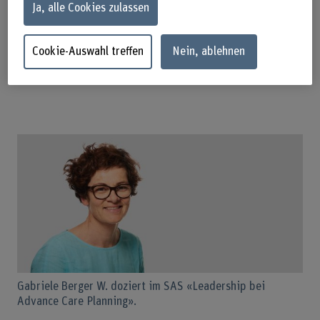
umzusetzen.
Ja, alle Cookies zulassen
Das SAS stärkt Führungskompetenzen und zeigt,
wie ACP institutionell eingeführt und
weiterentwickelt werden kann.
Cookie-Auswahl treffen
Nein, ablehnen
Gabriele Berger W. doziert im SAS «Leadership bei
Advance Care Planning».