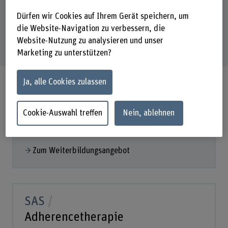
Dürfen wir Cookies auf Ihrem Gerät speichern, um
die Website-Navigation zu verbessern, die
SAS
Website-Nutzung zu analysieren und unser
Achtsamkeit im Arbeitsalltag
Marketing zu unterstützen?
In diesem SAS setzen Sie sich mit dem
Ja, alle Cookies zulassen
Spannungsfeld zwischen betrieblichen
Anforderungen, wirtschaftlichen Herausforderungen
und Moral Distress auseinander. Ein Schwerpunkt
Cookie-Auswahl treffen
Nein, ablehnen
des SAS liegt auf der Integration...
Zum Weiterbildungsangebot
SAS
Adherencetherapie