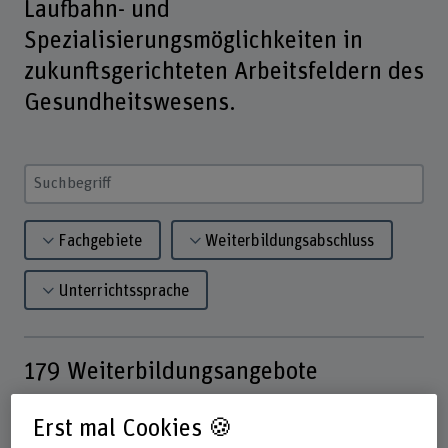
Laufbahn- und
Spezialisierungsmöglichkeiten in
zukunftsgerichteten Arbeitsfeldern des
Gesundheitswesens.
Suchbegriff eingeben
Fachgebiete
Weiterbildungsabschluss
Unterrichtssprache
179
Weiterbildungsangebote
Erst mal Cookies 🍪
Weiterbildungsangeboten an der BFH
Zu allen: