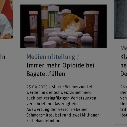
Me
in
Medienmitteilung
Kl
Immer mehr Opioide bei
ne
Bagatellfällen
De
25.04.2023
Starke Schmerzmittel
28.
werden in der Schweiz zunehmend
Ber
auch bei geringfügigen Verletzungen
van
z
verschrieben. Das zeigt eine
Dep
Auswertung der verschriebenen
tri
Schmerzmittel bei rund zwei Millionen
lös
zu behandelnden...