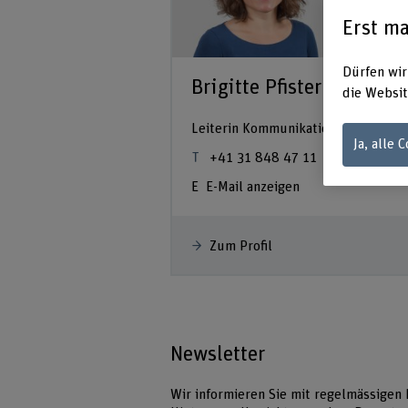
Erst ma
Dürfen wir
Brigitte Pfister
die Websit
Leiterin Kommunikation
Ja, alle 
+41 31 848 47 11
E-Mail anzeigen
Zum Profil
Newsletter
Wir informieren Sie mit regelmässigen