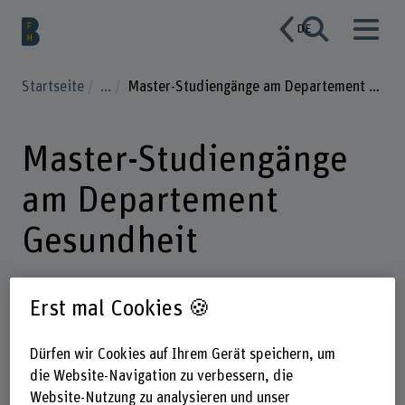
DE
Startseite
...
Master-Studiengänge am Departement Gesundheit
Master-Studiengänge
am Departement
Gesundheit
Erst mal Cookies 🍪
Die praxisnahen und
forschungsbasierten Master-
Dürfen wir Cookies auf Ihrem Gerät speichern, um
Studiengänge am Departement
die Website-Navigation zu verbessern, die
Gesundheit der Berner
Website-Nutzung zu analysieren und unser