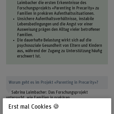
Laimbacher die ersten Erkenntnisse des
Forschungsprojekts «Parenting in Precarity» zu
Familien in prekären Aufenthaltssituationen.
Unsichere Aufenthaltsverhältnisse, instabile
Lebensbedingungen und die Angst vor einer
Ausweisung prägen den Alltag vieler betroffener
Familien.
Die dauerhafte Belastung wirkt sich auf die
psychosoziale Gesundheit von Eltern und Kindern
aus, während der Zugang zu Unterstützung häufig
erschwert ist.
Worum geht es im Projekt «Parenting in Precarity»?
Sabrina Laimbacher: Das Forschungsprojekt
untersucht, wie Familien in prekären
Aufenthaltssituationen in der Schweiz leben und welche
Erst mal Cookies 🍪
Auswirkungen diese Situation auf ihre psychosoziale
Gesundheit hat. Zudem möchten wir herausfinden, welche