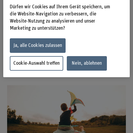
formellen Unterstützungsangebote ihnen zur Verfügung
Dürfen wir Cookies auf Ihrem Gerät speichern, um
stehen und wie sie sich innerhalb informeller
die Website-Navigation zu verbessern, die
Unterstützungssysteme organisieren. Daraus sollen auch
Website-Nutzung zu analysieren und unser
Erkenntnisse zur Bedeutung der Pflege in der Begleitung
Marketing zu unterstützen?
betroffener Familien gewonnen werden. Anfangs lag der
Fokus bei den Eltern; im Verlauf der Feldforschungsphase
hat sich dieser jedoch auf andere Familienmitglieder
Ja, alle Cookies zulassen
ausgeweitet, da an den verschiedenen Untersuchungsorten
viele Begegnungen mit Kindern und Jugendlichen sowie
weiteren wichtigen Bezugspersonen stattfanden.
Cookie-Auswahl treffen
Nein, ablehnen