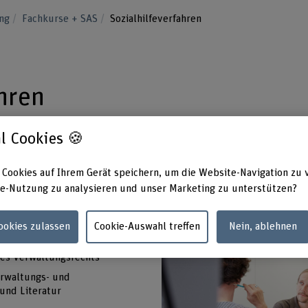
ung
Fachkurse + SAS
Sozialhilfeverfahren
ahren
l Cookies 🍪
usforderungen der Verfahrensgestaltung zu
rundlegenden Verfahrensschritte korrekt
 Cookies auf Ihrem Gerät speichern, um die Website-Navigation zu 
e-Nutzung zu analysieren und unser Marketing zu unterstützen?
Cookies zulassen
Cookie-Auswahl treffen
Nein, ablehnen
es Verwaltungsrechts
erwaltungs- und
 und Literatur