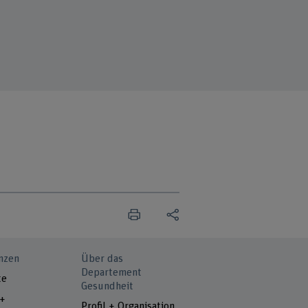
nzen
Über das
Departement
te
Gesundheit
 +
Profil + Organisation