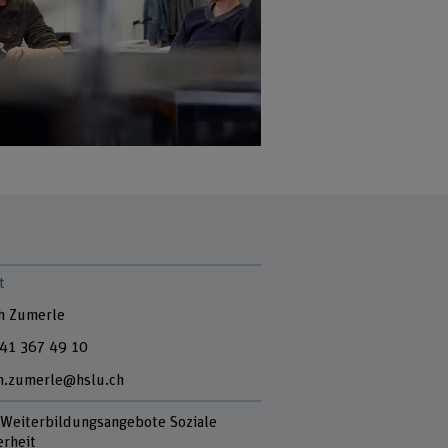
t
h Zumerle
41 367 49 10
h.zumerle@hslu.ch
 Weiterbildungsangebote Soziale
erheit