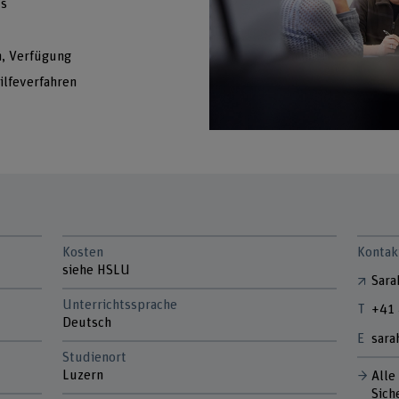
ts
n, Verfügung
ilfeverfahren
Kosten
Kontak
siehe HSLU
Sara
Unterrichtssprache
+41 
Deutsch
sara
Studienort
Luzern
Alle
Sich