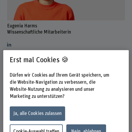
Eugenia Harms
Wissenschaftliche Mitarbeiterin
Kontakt
Erst mal Cookies 🍪
+41 31 910 22 84
Dürfen wir Cookies auf Ihrem Gerät speichern, um
E-Mail anzeigen
die Website-Navigation zu verbessern, die
Website-Nutzung zu analysieren und unser
www.bfh.ch/de/eugenia-harms
Marketing zu unterstützen?
Präsenzzeit
Montagvormittag
Ja, alle Cookies zulassen
Dienstagvormittag
Mittwochvormittag
Donnerstag
Cookie-Auswahl treffen
Nein, ablehnen