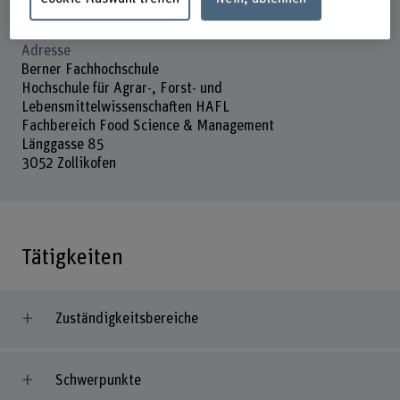
Freitag
Adresse
Berner Fachhochschule
Hochschule für Agrar-, Forst- und
Lebensmittelwissenschaften HAFL
Fachbereich Food Science & Management
Länggasse 85
3052 Zollikofen
Tätigkeiten
Zuständigkeitsbereiche
Schwerpunkte