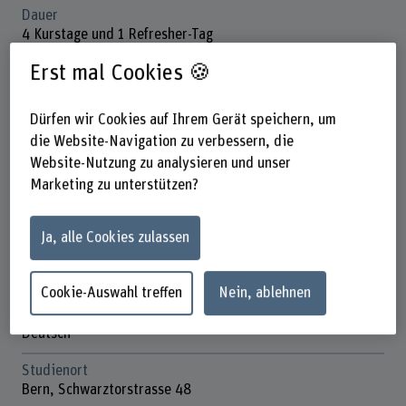
Dauer
4 Kurstage und 1 Refresher-Tag
Erst mal Cookies 🍪
Unterrichtstage
28.1./29.1./4.2./5.2. und 10.9.2027
Dürfen wir Cookies auf Ihrem Gerät speichern, um
Anmeldefrist
die Website-Navigation zu verbessern, die
3 Wochen vor Start, bei verfügbaren Plätzen spätere
Website-Nutzung zu analysieren und unser
Anmeldung möglich
Marketing zu unterstützen?
Anzahl ECTS
4 ECTS-Credits mit Kompetenznachweis
Ja, alle Cookies zulassen
Kosten
CHF 2’000
Cookie-Auswahl treffen
Nein, ablehnen
Unterrichtssprache
Deutsch
Studienort
Bern, Schwarztorstrasse 48