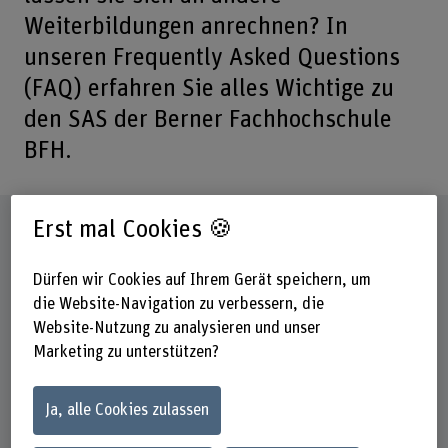
Weiterbildungen anrechnen? In
unseren Frequently Asked Questions
(FAQ) erfahren Sie alles Wichtige zu
den SAS der Berner Fachhochschule
BFH.
Erst mal Cookies 🍪
Abkürzungen
SAS = Short Advanced Studies
Dürfen wir Cookies auf Ihrem Gerät speichern, um
die Website-Navigation zu verbessern, die
CAS = Certificate of Advanced Studies
Website-Nutzung zu analysieren und unser
DAS = Diploma of Advanced Studies
Marketing zu unterstützen?
MAS = Master of Advanced Studies
EMBA = Executive Master of Business
Ja, alle Cookies zulassen
Administration