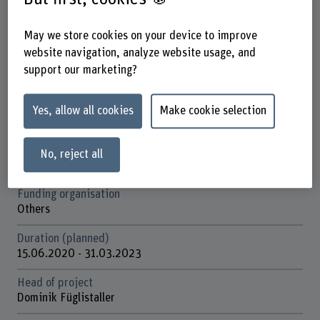
Factsheet
May we store cookies on your device to improve
website navigation, analyze website usage, and
Schools involved
support our marketing?
School of Agricultural, Forest and Food Sciences
Institute(s)
Yes, allow all cookies
Make cookie selection
Agriculture
Research unit(s)
No, reject all
Sustainability and Circular Economy
Funding organisation
Others
Duration (planned)
15.06.2020 - 31.03.2023
Head of project
Dominik Füglistaller