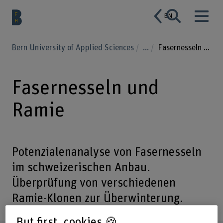
EN
Bern University of Applied Sciences
...
Fasernesseln und Ramie
Fasernesseln und
Ramie
Potenzialenanalyse von Fasernesseln
im schweizerischen Anbau.
Überprüfung von verschiedenen
Ramie-Klonen zur Überwinterung.
But first, cookies 🍪