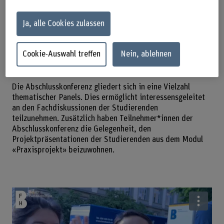
besonderen Einblick in den Bachelor-Studiengang.
Ja, alle Cookies zulassen
Dieses Format bietet Gelegenheit voneinander zu lernen.
Teilen Sie Ihre Erfahrungen und Ihr Wissen mit unseren
Studierenden im Übergang in das Berufsleben oder in ein
Cookie-Auswahl treffen
Nein, ablehnen
weiterführendes Studium (wie dem Master in Sozialer
Arbeit)!
Die Abschlusskonferenz gliedert sich in eine Vielzahl
thematischer Panels. Dies ermöglicht interessensgeleitet
an den Fachdiskussionen der Studierenden
teilzunehmen. Zusätzlich haben Teilnehmer*innen der
Abschlusskonferenz die Gelegenheit, den
Projektpräsentationen der Studierenden aus dem Modul
«Praxisprojekt» beizuwohnen.