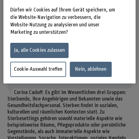
Dürfen wir Cookies auf Ihrem Gerät speichern, um
die Website-Navigation zu verbessern, die
Website-Nutzung zu analysieren und unser
Zum Thema: Stadtfestival «Endlich menschlich» vom
19. bis 27. Oktober 2024
Marketing zu unterstützen?
Infos einblenden
Ja, alle Cookies zulassen
Cookie-Auswahl treffen
Nein, ablehnen
Wer gestaltet denn nun das Sterben wie und für wen?
Corina Caduff: Es gibt im Wesentlichen drei Gruppen:
Sterbende, ihre Angehörigen und Bekannten sowie das
Gesundheitsfachpersonal. Sterben findet in sozialen,
kulturellen und räumlichen Kontexten statt. Zu
Sterbesettings gehören sowohl materielle Aspekte wie
beispielsweise Räume, Pflegeprodukte oder persönliche
Gegenstände, als auch immaterielle Aspekte wie
Vorstellungen, Sprache, Interaktionen, soziales Handeln.