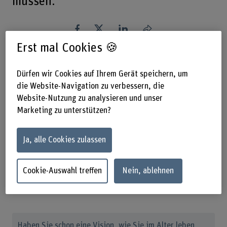
müssen.
Teilen
Erst mal Cookies 🍪
Das Wichtigste in Kürze
Dürfen wir Cookies auf Ihrem Gerät speichern, um
die Website-Navigation zu verbessern, die
Website-Nutzung zu analysieren und unser
In der Schweiz fehlt es an altersgerechtem,
bezahlbarem Wohnraum.
Marketing zu unterstützen?
Mit diversen Forschungsprojekten will die BFH
selbstbestimmtes Leben im Alter fördern.
Ja, alle Cookies zulassen
Im Rahmen des Themenfelds «Caring Society»
der BFH sollen Architekt*innen im Dialog mit
Betroffenen noch mehr soziale Verantwortung
Cookie-Auswahl treffen
Nein, ablehnen
übernehmen.
Haben Sie schon eine Vision, wie Sie im Alter leben