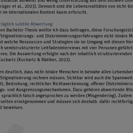
izidalität aufweist und wenig Unterstützung aus dem sozialen Umfe
Krüger et al., 2023). Dennoch sind die Lebensrealitäten von nicht-b
 im internationalen Kontext kaum erforscht.
 täglich subtile Abwertung
ven Bachelor-Thesis wollte ich dazu beitragen, diese Forschungslück
Stigmatisierungs- und Diskriminierungserfahrungen nicht-binäre M
d welche Ressourcen und Strategien sie im Umgang mit diesen He
ch semistrukturierte Leitfadeninterviews mit vier Personen geführt,
ieren. Die Auswertung erfolgte nach der inhaltlich strukturierenden
Kuckartz (Kuckartz & Rädiker, 2022).
n deutlich, dass nicht-binäre Menschen in beinahe allen Lebensbe
Stigmatisierung rechnen müssen. Sichtbar wird auch die Spannweit
lt, Bedrohung, rechtlicher Nichtanerkennung, offener Diskriminieru
ngs- und Ausgrenzungsmechanismen. Dazu gehören abwertende Bli
 sprachlich falsch angesprochen zu werden (Misgendering). Zudem 
t selten ernstgenommen und müssen sich deshalb dafür rechtfertig
nd beweisen.