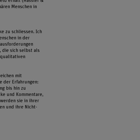
ld erhält (Hässler &
inären Menschen in
e zu schliessen. Ich
enschen in der
rausforderungen
 die sich selbst als
 qualitativen
reichen mit
e der Erfahrungen:
ng bis hin zu
cke und Kommentare,
werden sie in ihrer
en und ihre Nicht-