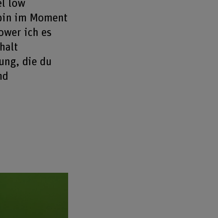
el low
h bin im Moment
lower ich es
halt
ung, die du
nd