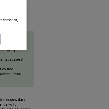
verbessern,
hr Alltag in
.
ental äusserst
t es ihre
sarbeit, denn
ien zeigen, dass
s Risiko für