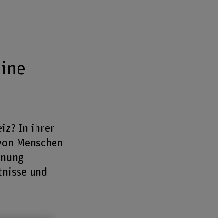
eine
iz? In ihrer
 von Menschen
dnung
tnisse und