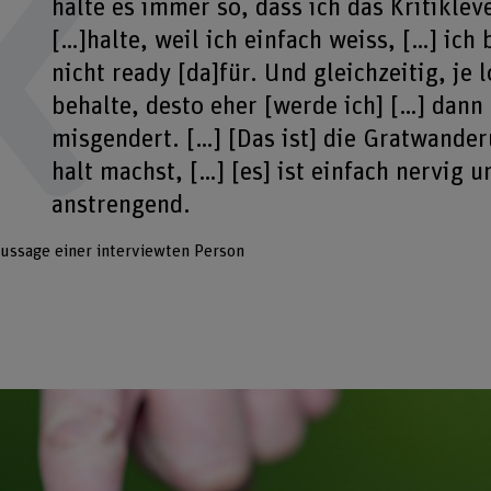
halte es immer so, dass ich das Kritiklev
[…]halte, weil ich einfach weiss, […] ic
nicht ready [da]für. Und gleichzeitig, je 
behalte, desto eher [werde ich] […] dann 
misgendert. […] [Das ist] die Gratwander
halt machst, […] [es] ist einfach nervig u
anstrengend.
ussage einer interviewten Person