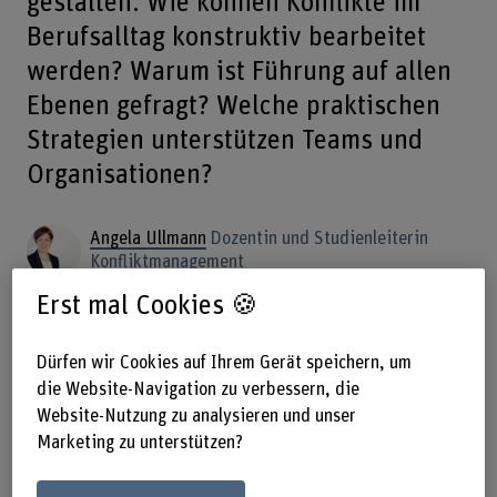
gestalten. Wie können Konflikte im
Berufsalltag konstruktiv bearbeitet
werden? Warum ist Führung auf allen
Ebenen gefragt? Welche praktischen
Strategien unterstützen Teams und
Organisationen?
Angela Ullmann
Dozentin und Studienleiterin
Konfliktmanagement
Teilen
Erst mal Cookies 🍪
Dürfen wir Cookies auf Ihrem Gerät speichern, um
Das Wichtigste in Kürze
die Website-Navigation zu verbessern, die
Website-Nutzung zu analysieren und unser
Konflikte früh und wertschätzend ansprechen, um
Marketing zu unterstützen?
Eskalationen zu vermeiden.
Geteilte Führung, aktives Zuhören und klare