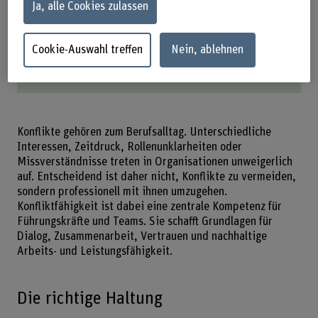
Ja, alle Cookies zulassen
Gesprächsregeln, um die Zusammenarbeit zu
verbessern.
Wann Mediation oder Supervision sinnvoll sind
Cookie-Auswahl treffen
Nein, ablehnen
und wie sie den Wiedereinstieg in die
Zusammenarbeit unterstützen.
Konflikte gehören zum Berufsalltag. Unterschiedliche
Interessen, Zeitdruck, Rollenunklarheiten oder
Missverständnisse treten in Organisationen unweigerlich
auf. Entscheidend ist daher nicht, Konflikte zu vermeiden,
sondern professionell mit ihnen umzugehen.
Konfliktfähigkeit ist dabei eine zentrale Kompetenz für
Führungskräfte und Teams. Sie schafft Grundlagen für
Dialog, Zusammenarbeit, Vertrauen und nachhaltige
Arbeits- und Leistungsfähigkeit.
Die richtige Haltung