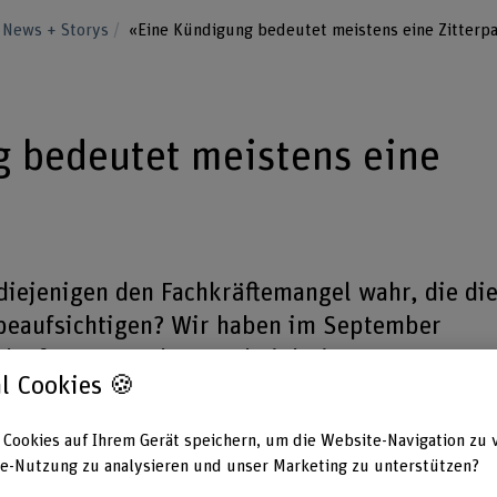
News + Storys
«Eine Kündigung bedeutet meistens eine Zitterpa
 bedeutet meistens eine
iejenigen den Fachkräftemangel wahr, die di
eaufsichtigen? Wir haben im September
rdenforums an der BFH bei drei
l Cookies 🍪
fragt. Fazit: Die Befragten orten für ihre
ften Arbeitsmarkt unterschiedliche Stärken
 Cookies auf Ihrem Gerät speichern, um die Website-Navigation zu 
e-Nutzung zu analysieren und unser Marketing zu unterstützen?