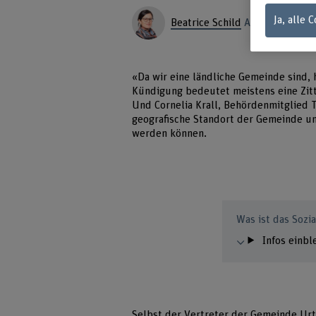
Ja, alle 
Beatrice Schild
Autor*in
«Da wir eine ländliche Gemeinde sind, 
Kündigung bedeutet meistens eine Zitt
Und Cornelia Krall, Behördenmitglied 
geografische Standort der Gemeinde u
werden können.
Was ist das Soz
Infos einb
Selbst der Vertreter der Gemeinde Urte