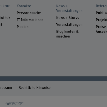
ruktur
Kontakte
News +
Refere
Veranstaltungen
Personensuche
Publik
iothek
News + Storys
IT-Informationen
Projek
rt
Veranstaltungen
Medien
Preise
Blog knoten &
Auszei
maschen
pressum
Rechtliche Hinweise