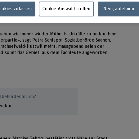
Cookies zulassen
Cookie-Auswahl treffen
Nein, ablehnen
haben wir immer wieder Mühe, Fachkräfte zu finden. Eine
erpartie», sagt Petra Schläppi, Sozialbehörde Saanen.
Trachselwald-Huttwil meint, massgebend seien der
nd somit das Gebiet, aus dem Fachleute angeworben
ialbehördenforum?
lenden
nen, Mathias Gehrig, bestätigt trotz Nähe zur Stadt