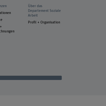
nzen
Über das
Departement Soziale
ationen
Arbeit
te
Profil + Organisation
 +
chnungen