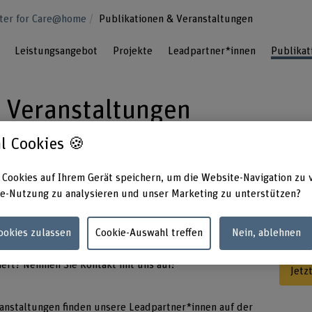
nter for Care@home
Publikationen & Veranstaltungen
Leistungsangebot
Projekte
Leadpartner*innen
Publikat
 Veranstaltungen
l Cookies 🍪
e ausgewählte Fachpublikationen, Artikel und
 Cookies auf Ihrem Gerät speichern, um die Website-Navigation zu 
 und von unseren Leadpartner*innen. Ergänze
e-Nutzung zu analysieren und unser Marketing zu unterstützen?
über kommende Veranstaltungen, bei denen
nd diskutiert wird.
Cookies zulassen
Cookie-Auswahl treffen
Nein, ablehnen
siert? Nehmen Sie Kontakt mit uns auf!
Jetz
anstaltungen finden unsere Leadpartner*innen auf der