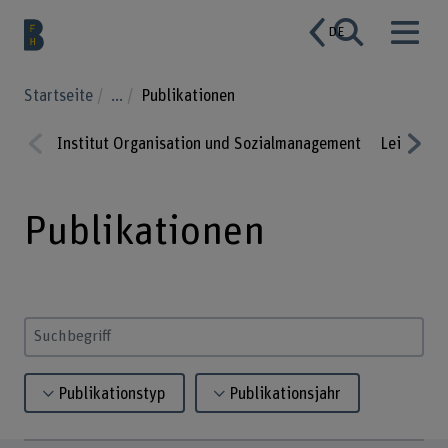
DE
Startseite
...
Publikationen
Institut Organisation und Sozialmanagement
Leistungs
Prev
Nex
ious
t
Publikationen
Suchbegriff eingeben
Publikationstyp
Publikationsjahr