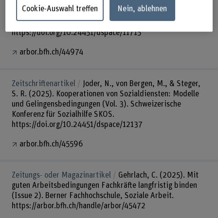
«Richtungswechsel»: Ein Unterstützungsansatz für
Cookie-Auswahl treffen
Nein, ablehnen
Langzeitbeziehende in der Sozialhilfe. BSc-
Abschlusskonferenz HS24.
https://doi.org/10.24451/dspace/11715
arbor.bfh.ch/44974
Zeitschriftenartikel
Joder, N., von Bergen, M., & Steger,
S. R. (2025). Kooperationen von Sozialdiensten: Modelle
und Gelingensbedingungen (Vol. 3). Schweizerische
Konferenz für Sozialhilfe SKOS.
https://doi.org/10.24451/dspace/12137
arbor.bfh.ch/45596
Zeitungs- oder Magazinartikel
Gehrlach, C. (2025). Mit
guten Arbeitsbedingungen Fachkräfte langfristig binden
(Issue 2). Berner Fachhochschule, Soziale Arbeit.
https://arbor.bfh.ch/handle/arbor/45472