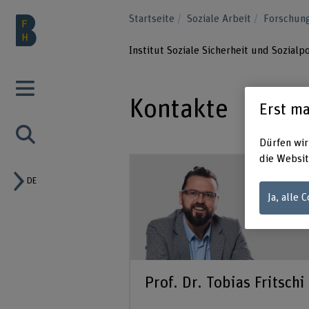
Startseite
Soziale Arbeit
Forschun
Institut Soziale Sicherheit und Sozialpo
Kontakte
Erst ma
Dürfen wir
die Websit
DE
Ja, alle 
Prof. Dr. Tobias Fritschi