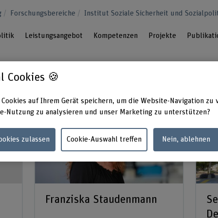
g
Forschungsbereiche
Institut Soziale Sicherheit und Sozialpoli
litik
Leistungsangebot
Kompetenzen
Projekte
Publikat
l Cookies 🍪
 Cookies auf Ihrem Gerät speichern, um die Website-Navigation zu 
e-Nutzung zu analysieren und unser Marketing zu unterstützen?
Cookies zulassen
Cookie-Auswahl treffen
Nein, ablehnen
Franziska Staudenmann
Se
De