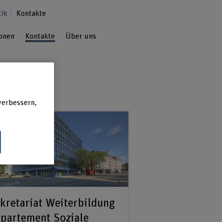
tik
Kontakte
ionen
Kontakte
Über uns
verbessern,
kretariat Weiterbildung
partement Soziale