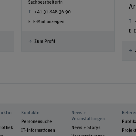
Sachbearbeiterin
Ar
+41 31 848 36 90
E-Mail anzeigen
E
Zum Profil
ruktur
Kontakte
News +
Refere
Veranstaltungen
Personensuche
Publik
iothek
News + Storys
IT-Informationen
Projek