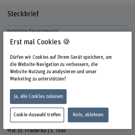
Steckbrief
Beteiligte Departemente
Gesundheit
Erst mal Cookies 🍪
Institut(e)
Pflege
Dürfen wir Cookies auf Ihrem Gerät speichern, um
die Website-Navigation zu verbessern, die
Forschungseinheit(en)
Website-Nutzung zu analysieren und unser
Innovationsfeld Digitale Gesundheit
Marketing zu unterstützen?
Förderorganisation
Andere
Ja, alle Cookies zulassen
Laufzeit
01.04.2022 - 31.05.2023
Cookie-Auswahl treffen
Nein, ablehnen
Projektleitung
Prof. Dr. Friederike J.S. Thilo