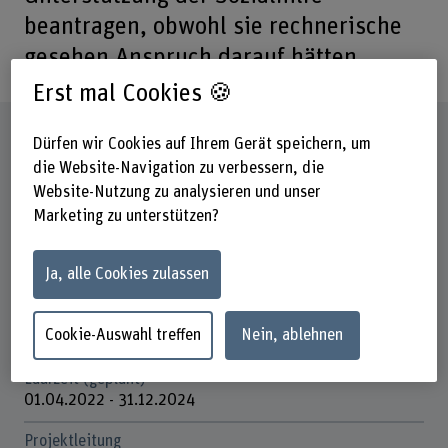
beantragen, obwohl sie rechnerische
gesehen Anspruch darauf hätten.
Erst mal Cookies 🍪
Steckbrief
Dürfen wir Cookies auf Ihrem Gerät speichern, um
die Website-Navigation zu verbessern, die
Website-Nutzung zu analysieren und unser
Beteiligte Departemente
Soziale Arbeit
Marketing zu unterstützen?
Institut(e)
Ja, alle Cookies zulassen
Institut Soziale Sicherheit und Sozialpolitik
Förderorganisation
Cookie-Auswahl treffen
Nein, ablehnen
Andere
Laufzeit (geplant)
01.04.2022 - 31.12.2024
Projektleitung