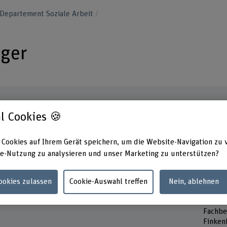
Departement Soziale Arbeit
rger
l Cookies 🍪
Kontakt
Präsen
Monta
 Cookies auf Ihrem Gerät speichern, um die Website-Navigation zu 
+41 31 848 45 66
Mittwo
e-Nutzung zu analysieren und unser Marketing zu unterstützen?
Donner
E-Mail anzeigen
Adress
Cookies zulassen
Cookie-Auswahl treffen
Nein, ablehnen
www.bfh.ch/de/caroline-heuberger
Berner
Gesund
Fachbe
Finken