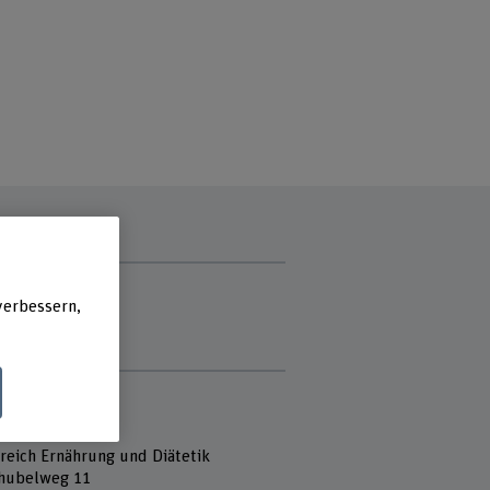
zzeit
g
verbessern,
ch
stag
e
 Fachhochschule
heit
reich Ernährung und Diätetik
hubelweg 11