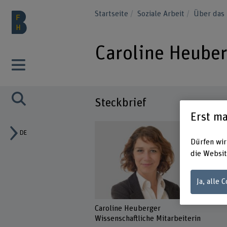
Startseite
Soziale Arbeit
Über das 
Caroline Heube
Steckbrief
Erst ma
DE
Dürfen wir
die Websit
Ja, alle 
Caroline Heuberger
Wissenschaftliche Mitarbeiterin