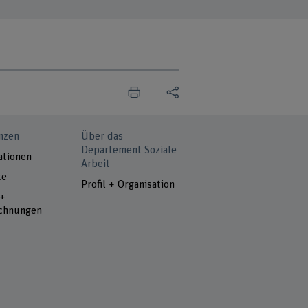
nzen
Über das
Departement Soziale
ationen
Arbeit
te
Profil + Organisation
 +
chnungen