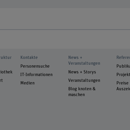
ruktur
Kontakte
News +
Refere
Veranstaltungen
Personensuche
Publik
iothek
News + Storys
IT-Informationen
Projek
rt
Veranstaltungen
Medien
Preise
Blog knoten &
Auszei
maschen