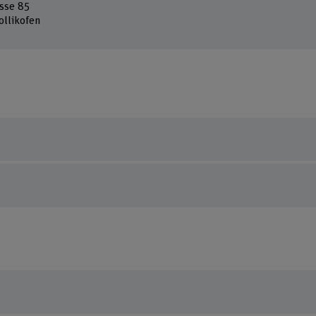
sse 85
ollikofen