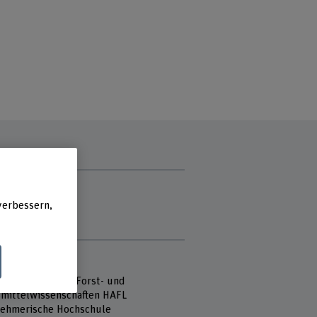
zzeit
g
verbessern,
stag
e
 Fachhochschule
hule für Agrar-, Forst- und
mittelwissenschaften HAFL
ehmerische Hochschule