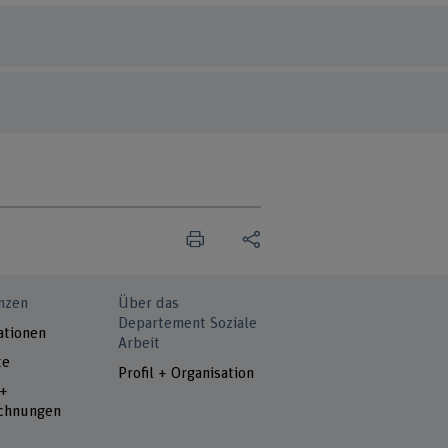
nzen
Über das
Departement Soziale
ationen
Arbeit
te
Profil + Organisation
 +
chnungen