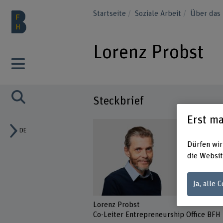
Startseite
Soziale Arbeit
Über das 
Lorenz Probst
Steckbrief
Erst ma
DE
Dürfen wir
die Websit
Ja, alle 
Lorenz Probst
Co-Leiter Entrepreneurship Office BFH