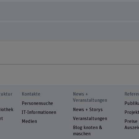
ruktur
Kontakte
News +
Refere
Veranstaltungen
Personensuche
Publik
iothek
News + Storys
IT-Informationen
Projek
rt
Veranstaltungen
Medien
Preise
Blog knoten &
Auszei
maschen