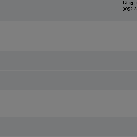
Längga
3052 Z