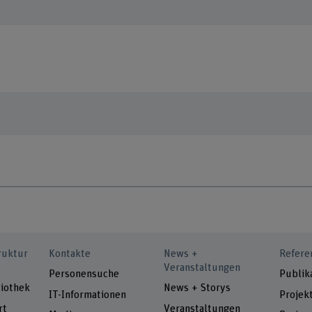
ruktur
Kontakte
News +
Refere
Veranstaltungen
Personensuche
Publik
iothek
News + Storys
IT-Informationen
Projek
rt
Veranstaltungen