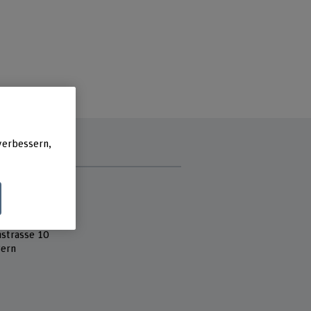
verbessern,
e
 Fachhochschule
heit
heit
strasse 10
ern