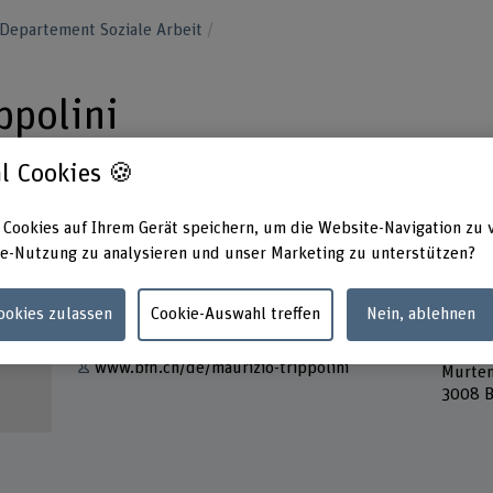
Departement Soziale Arbeit
ppolini
l Cookies 🍪
 Cookies auf Ihrem Gerät speichern, um die Website-Navigation zu 
e-Nutzung zu analysieren und unser Marketing zu unterstützen?
Kontakt
Adress
Berner
Cookies zulassen
Cookie-Auswahl treffen
Nein, ablehnen
E-Mail anzeigen
Gesund
Gesund
www.bfh.ch/de/maurizio-trippolini
Murten
3008 B