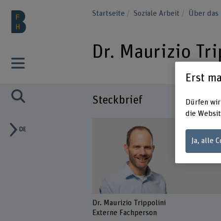
Startseite
Soziale Arbeit
Über das 
Dr. Maurizio Tri
Erst ma
Steckbrief
Dürfen wir
die Websit
DE
Ja, alle 
Dr. Maurizio Trippolini
Externe Fachperson