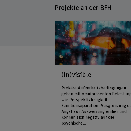
Projekte an der BFH
lterwerdende
(in)visible
it
Prekäre Aufenthaltsbedingungen
keitserfahrun
gehen mit omnipräsenten Belastun
wie Perspektivlosigkeit,
Familienseparation, Ausgrenzung o
Angst vor Ausweisung einher und
ellt eine
können sich negativ auf die
nslage dar und
psychische...
hweiz rund 2’200