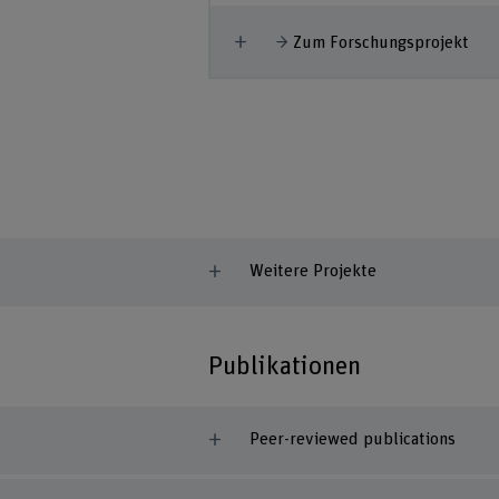
m Älterwerden und
den
Mehr anzeigen
Zum Forschungsprojekt
ten verschärft sich
n...
hungsprojekt
Weitere Projekte
Publikationen
Peer-reviewed publications