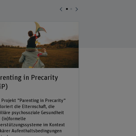
renting in Precarity
CONNECT: Ält
iP)
Menschen mit
Obdachlosigke
 Projekt "Parenting in Precarity"
gen
loriert die Elternschaft, die
iliäre psychosoziale Gesundheit
 (in)formelle
Obdachlosigkeit stell
erstützungssysteme im Kontext
hochprekäre Lebensl
kärer Aufenthaltsbedingungen
betrifft in der Schwe