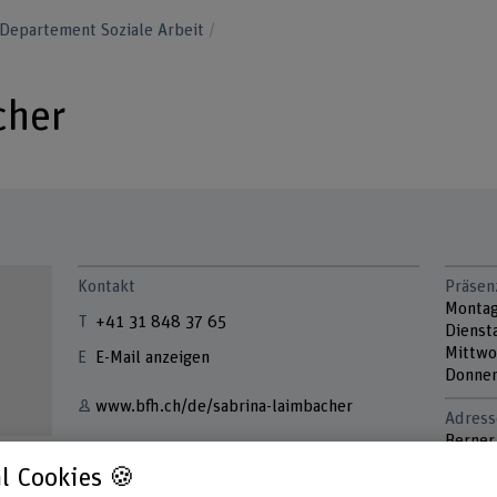
Departement Soziale Arbeit
cher
Kontakt
Präsen
Monta
+41 31 848 37 65
Dienst
Mittwo
E-Mail anzeigen
Donner
www.bfh.ch/de/sabrina-laimbacher
Adress
Berner
Links
Gesund
l Cookies 🍪
Fachbe