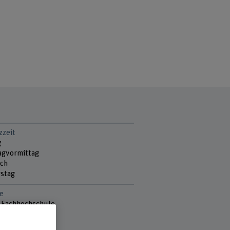
zzeit
g
agvormittag
ch
stag
e
 Fachhochschule
heit
reich Pflege