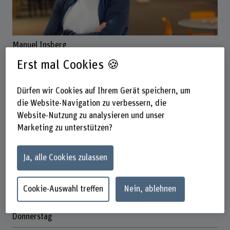
Manuel Insberg
Wissenschaftlicher Mitarbeiter
Erst mal Cookies 🍪
Dürfen wir Cookies auf Ihrem Gerät speichern, um
Kontakt
die Website-Navigation zu verbessern, die
Website-Nutzung zu analysieren und unser
+41 31 848 65 92
Marketing zu unterstützen?
E-Mail anzeigen
www.bfh.ch/de/manuel-insberg
Ja, alle Cookies zulassen
Präsenzzeit
Cookie-Auswahl treffen
Nein, ablehnen
Dienstag
Mittwoch
Donnerstag